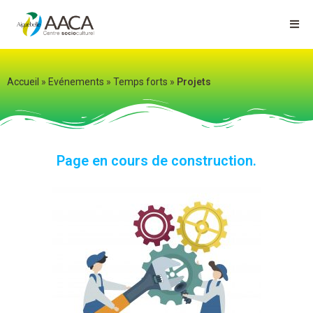
Accueil
»
Evénements
»
Temps forts
»
Projets
Page en cours de construction.