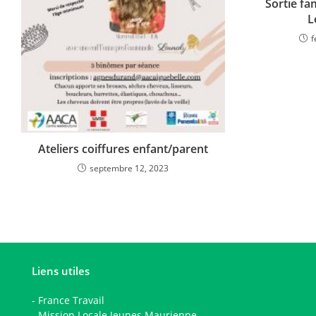
Sortie fa
L
f
Ateliers coiffures enfant/parent
septembre 12, 2023
Liens utiles
-
France Travail
-
Mission Locale Jeunes Maurienne